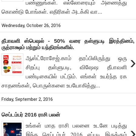
பண்ணுங்கள். எல்லோரையும் அணைத்து
கொண்டு போங்கள். எதிரிகள் அடக்கி வா...
Wednesday, October 26, 2016
தீபாவளி ஸ்பெஷல் - 50% வரை தள்ளுபடி இரத்தினம்,
ருத்ராக்ஷம் மற்றும் யந்திரங்களில்.
›
ஆஸ்ட்ரோசேஜ்.காம் தரப்பிலிருந்து ஒரு
சிறப்பு தள்ளுபடி, விஷேஷ தீபாவளி
பண்டிகையில் மட்டும். எங்கள் உயர்ந்த ரக
சாதனங்கள், பொருள்களை உபயோகித்து...
Friday, September 2, 2016
செப்டம்பர் 2016 ராசி பலன்
உங்கள் மாத ராசி பலனை உடனே படித்து
›
இந்த செப்டம்பர் 2016 எப்படி இருக்கும்